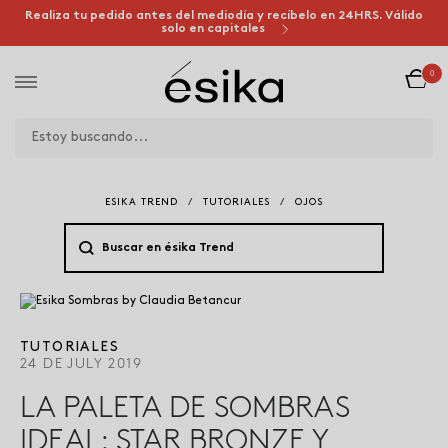
Realiza tu pedido antes del mediodía y recíbelo en 24HRS. Válido
solo en capitales
0
ESIKA TREND
/
TUTORIALES
/
OJOS
TUTORIALES
24 DE JULY 2019
LA PALETA DE SOMBRAS
IDEAL: STAR BRONZE Y