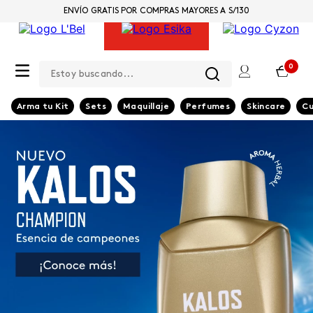
ENVÍO GRATIS POR COMPRAS MAYORES A S/130
Estoy buscando...
0
Arma tu Kit
Sets
Maquillaje
Perfumes
Skincare
Cu