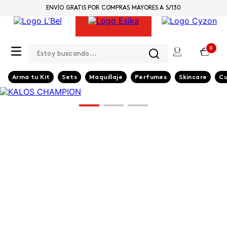
ENVÍO GRATIS POR COMPRAS MAYORES A S/130
Estoy buscando...
0
Arma tu Kit
Sets
Maquillaje
Perfumes
Skincare
Cu