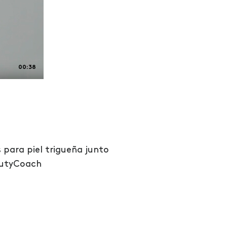
00:38
 para piel trigueña junto
autyCoach