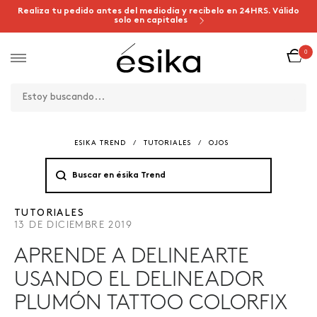
Realiza tu pedido antes del mediodía y recíbelo en 24HRS. Válido
solo en capitales
0
ESIKA TREND
/
TUTORIALES
/
OJOS
TUTORIALES
13 DE DICIEMBRE 2019
APRENDE A DELINEARTE
USANDO EL DELINEADOR
PLUMÓN TATTOO COLORFIX