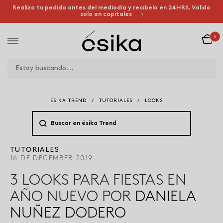
Realiza tu pedido antes del mediodía y recíbelo en 24HRS. Válido
solo en capitales
0
ESIKA TREND
/
TUTORIALES
/
LOOKS
TUTORIALES
16 DE DECEMBER 2019
3 LOOKS PARA FIESTAS EN
AÑO NUEVO POR
DANIELA
NUÑEZ DODERO