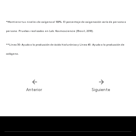
*Mantiene tus niveles de oxígeno al 100%. El porcentaje de oxigenación varía de persona a
persona. Pruebas realizadas en Lab. Kosmosciencie (Brasil, 2018).
**Línea 30: Ayuda a la producción de ácido hialurónico y Línea 45: Ayuda a la producción de
colágeno.
Anterior
Siguiente