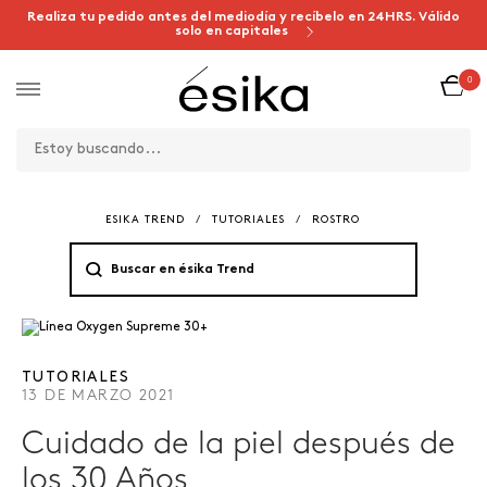
Realiza tu pedido antes del mediodía y recíbelo en 24HRS. Válido
solo en capitales
0
ESIKA TREND
/
TUTORIALES
/
ROSTRO
TUTORIALES
13 DE MARZO 2021
Cuidado de la piel después de
los 30
Años