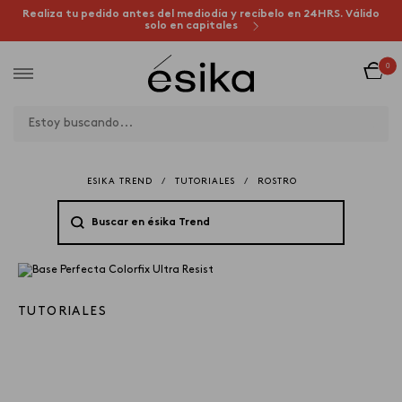
Realiza tu pedido antes del mediodía y recíbelo en 24HRS. Válido
solo en capitales
0
ESIKA TREND
/
TUTORIALES
/
ROSTRO
TUTORIALES
23 DE FEBRERO 2021
¿Cómo elegir la base perfecta
online? Sigue estos tips y