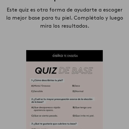
Este quiz es otra forma de ayudarte a escoger
la mejor base para tu piel. Complétalo y luego
mira los resultados.