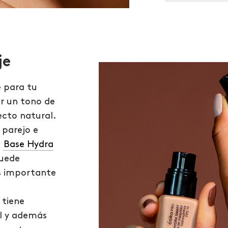
je
 para tu
r un tono de
pecto natural.
 parejo e
a
Base Hydra
quede
s importante
 tiene
el y además