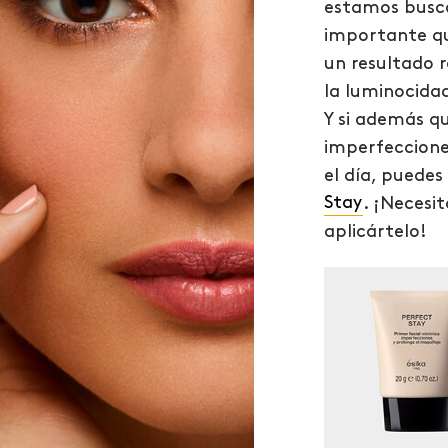
estamos busca
importante que
un resultado 
la luminocidad
Y si además q
imperfeccione
el día, puedes
Stay
. ¡Necesi
aplicártelo!