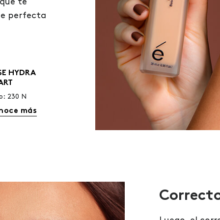
que te
se perfecta
SE HYDRA
ART
o: 230 N
noce más
Correcto