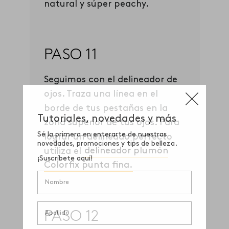
natural y súper peachy.
PASO 11
Seguimos con el delineador de
ojos. Traza una línea en el
borde de tus pestañas en la
zona superior de tus ojos. Para
lograr un delineado perfecto
utiliza el
delineador plumón
Colorfix punta fina
.
PASO 12