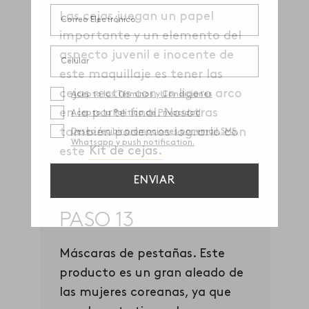
Las cejas juegan un papel
importante y un elemento del
aspecto juvenil e inocente de
este maquillaje es tener las
cejas rectas con un ligero arco
en la parte final. Nosotras
también podemos lograrlo con
este
Kit de cejas
.
PASO 13
Máscaras de pestañas. Este
producto es un gran aleado de
las mujeres coreanas, ya que