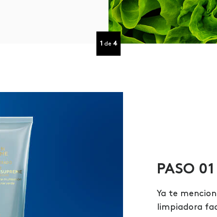
1
4
de
PASO 01
Ya te mencio
limpiadora fac