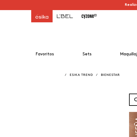
Realiz
Favoritos
Sets
Maquilla
/
ESIKA TREND
/
BIENESTAR