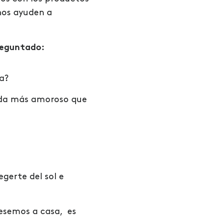
nos ayuden a
reguntado:
a?
nada más amoroso que
gerte del sol e
esemos a casa, es