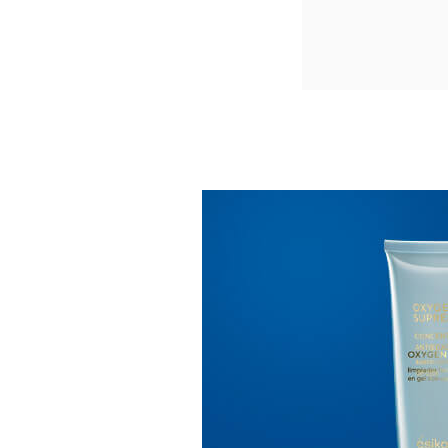
porcionar protección solar y
orar levemente las arrugas.