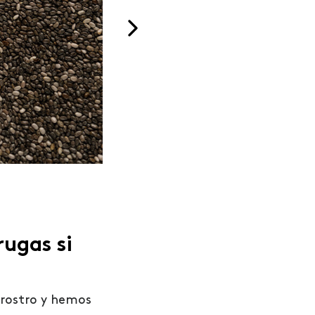
ación entre
Proteje siempre tu piel del sol
s beneficios
usando protectores solares, u
l de nuestro
también un sombrero o gafas
ducción de
sol.
ojeras y
ca.
ugas si
rostro y hemos