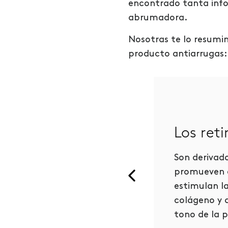
encontrado tanta info
abrumadora.
Nosotras te lo resumi
producto antiarrugas:
ntioxidantes como
s vitaminas A, C y E
Los reti
dan en la lucha contra los
Son derivado
icales libres (moléculas
promueven e
stables que pueden causar
estimulan l
o a las células). Los
colágeno y a
oductos que tienen
tono de la p
tioxidantes pueden