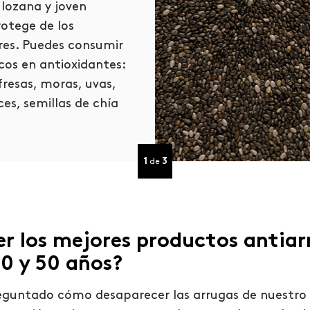
 lozana y joven
Existe una fuerte rel
rotege de los
el sueño y la piel. Lo
bres. Puedes consumir
del sueño para la pie
cos en antioxidantes:
rostro incluyen la re
resas, moras, uvas,
arrugas, mejorar las 
ces, semillas de chía
mantener la piel fres
1
3
de
 los mejores productos antiarr
0 y 50 años?
guntado cómo desaparecer las arrugas de nuestro 