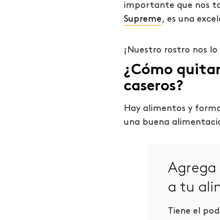
importante que nos t
Supreme
, es una exce
¡Nuestro rostro nos lo
¿Cómo quitar 
caseros?
Hay alimentos y formas
una buena alimentació
Agrega 
ita la
a tu al
breexposición al
l:
Tiene el po