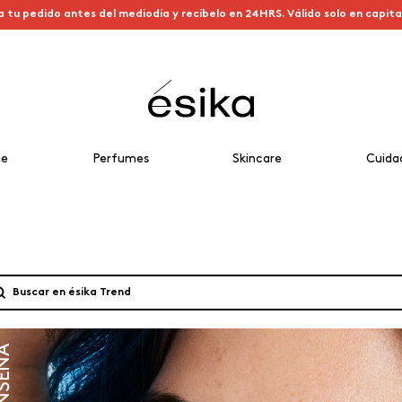
a tu pedido antes del mediodía y recíbelo en 24HRS. Válido solo en capit
je
Perfumes
Skincare
Cuida