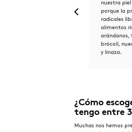
nuestra piel
teje siempre tu piel del sol
porque la p
ndo protectores solares, usa
radicales li
mbién un sombrero o gafas de
alimentos ri
.
arándanos, f
brócoli, nue
y linaza.
¿Cómo escoger
tengo entre 3
Muchas nos hemos pre