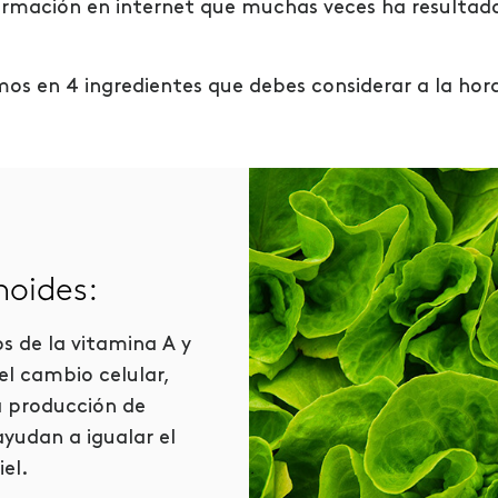
rmación en internet que muchas veces ha resultad
mos en 4 ingredientes que debes considerar a la ho
noides:
Hidratantes
s de la vitamina A y
Los hidratantes nos 
l cambio celular,
que las arrugas sea
a producción de
visibles.
yudan a igualar el
iel.