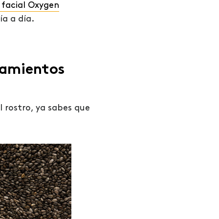
 facial Oxygen
ía a día.
tamientos
 rostro, ya sabes que
Evita la
la bella
sobreexposición al
sol: