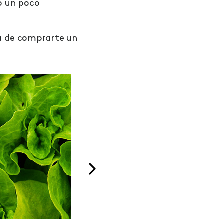
o un poco
ra de comprarte un
Ácido Hialurónico
ayudan a
Son otro elemento important
n menos
para quitar las arrugas de
nuestro rostro.