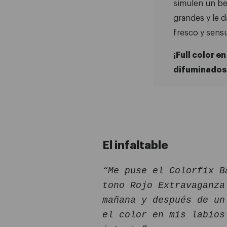
simulen un be
a difuminar el color.
grandes y le d
fresco y sens
¡Full color e
difuminados
El infaltable
“Me puse el Colorfix B
tono Rojo Extravaganza
mañana y después de un
el color en mis labios