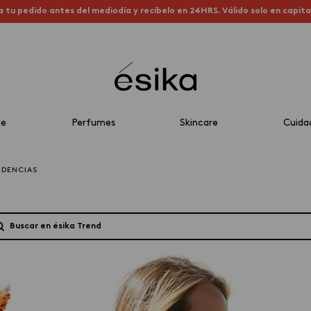
a tu pedido antes del mediodía y recíbelo en 24HRS. Válido solo en capit
je
Perfumes
Skincare
Cuida
NDENCIAS