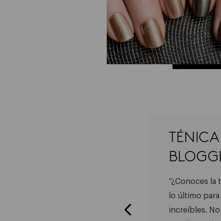
TÉNICA 
BLOGG
ASO 03
“¿Conoces la 
lo último para
 la yema de tus dedos da
increíbles. No
ueños golpecitos en los bordes