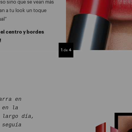
so sino que se vean más
delineador de labios.
an a tu look un toque
ual”
n el centro y bordes
!
1
4
de
arra en
 en la
 largo día,
 seguía