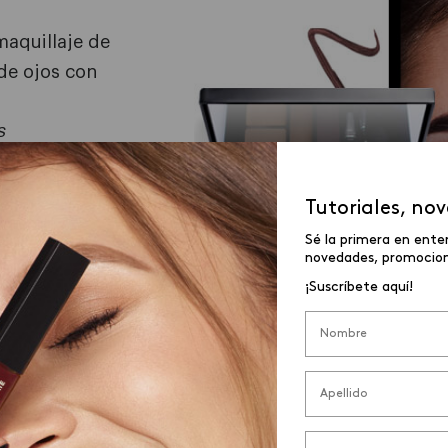
maquillaje de
de ojos con
s
olores
cejas que
Tutoriales, no
er
Sé la primera en ente
novedades, promocione
¡Suscríbete aquí!
LINEADOR
QUIDO PUNTA
UMÓN
o: Negro extremo
cio:
mpra online