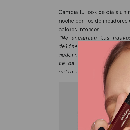
Cambia tu look de día a un 
noche con los delineadores 
colores intensos.
“Me encantan los nuevo
delineadores por sus c
modernos, y el kit de 
te da un efecto 3D súp
natural!”
DE
LÍ
PL
Ton
Pre
Co