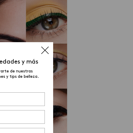
vedades y más
rarte de nuestras
s y tips de belleza.