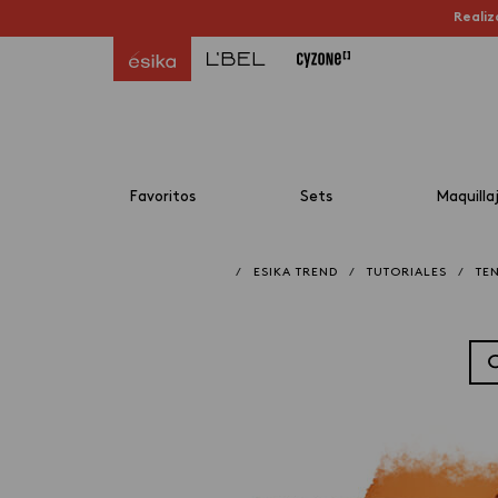
Realiz
Favoritos
Sets
Maquilla
/
ESIKA TREND
/
TUTORIALES
/
TE