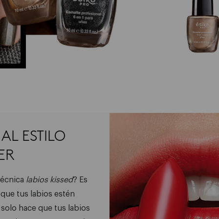
AL ESTILO
ER
PASO 01
técnica
labios kissed
? Es
 que tus labios estén
Aplica color en El Cent
 solo hace que tus labios
labios con el labial HD 