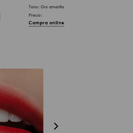
Tono: Oro amarillo
Precio:
Compra online
PASO 02
ro de ambos
Junta tus labios y aplica en los bo
Longwear o el