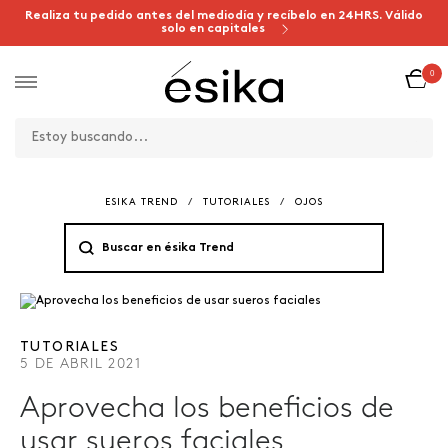
Realiza tu pedido antes del mediodía y recíbelo en 24HRS. Válido
solo en capitales
0
ESIKA TREND
/
TUTORIALES
/
OJOS
TUTORIALES
5 DE ABRIL 2021
Aprovecha los beneficios de
usar sueros faciales