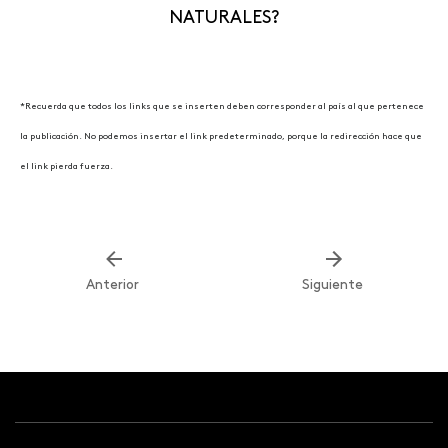
NATURALES?
*Recuerda que todos los links que se inserten deben corresponder al país al que pertenece
la publicación. No podemos insertar el link predeterminado, porque la redirección hace que
el link pierda fuerza.
Anterior
Siguiente