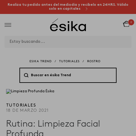
Realiza tu pedido antes del mediodía y recíbelo en 24HRS. Válido
solo en capitales
0
ESIKA TREND
/
TUTORIALES
/
ROSTRO
TUTORIALES
18 DE MARZO 2021
Rutina: Limpieza Facial
Profunda