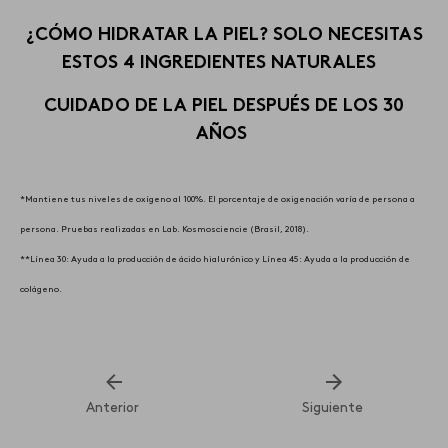
¿CÓMO HIDRATAR LA PIEL? SOLO NECESITAS
ESTOS 4 INGREDIENTES NATURALES
CUIDADO DE LA PIEL DESPUÉS DE LOS 30
AÑOS
*Mantiene tus niveles de oxígeno al 100%. El porcentaje de oxigenación varía de persona a
persona. Pruebas realizadas en Lab. Kosmosciencie (Brasil, 2018).
**Línea 30: Ayuda a la producción de ácido hialurónico y Línea 45: Ayuda a la producción de
colágeno.
Anterior
Siguiente