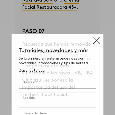
Nutritiva 30 +
o la
Crema
Facial Restauradora 45+
.
PASO 07
Recuerda que hemos removido
la última capa de células
muertas y la piel se encuentra
temporalmente más
vulnerable a los rayos UVB, UBA
y luz azul, es por eso la
importancia del uso del
Perfect Block Facial
.