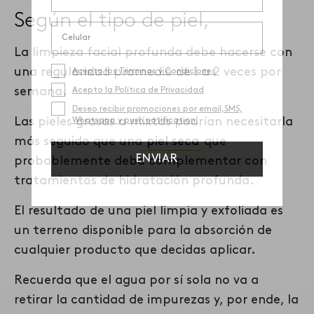
Según el tipo de piel,
L
a
l
impieza facial profunda debe hacerse con
una regularidad promedio de 1 a 2 veces por
semana.
Las pieles grasas a mixtas podrían necesitarla
más seguido que una
piel seca
que
probablemente deba complementar con
tratamientos de hidratación profunda.
El resultado de una piel limpia y exfoliada es
un terreno disponible para la absorción de
cualquier producto que
decidas
aplicar
.
Recuerda que e
l agua
por sí sola
no va a
retirar la cantidad de impurezas y
,
por ende
,
la