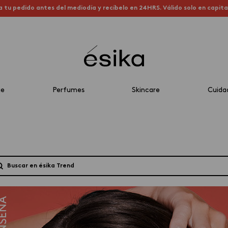
a tu pedido antes del mediodía y recíbelo en 24HRS. Válido solo en capit
je
Perfumes
Skincare
Cuida