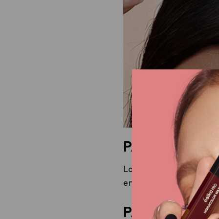
PASO 1. Evalu
Lo primero que debemo
en qué condiciones est
PASO 2. Elige