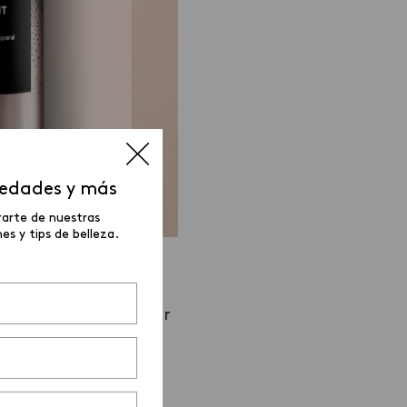
vedades y más
rarte de nuestras
s y tips de belleza.
o. Así podremos saber
k.