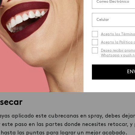
mportante es elegir el tono que vamos a aplicar, de
r de cabello original. Utiliza el Instant Cover de és
tonalidades que son las principales, y que seguramen
Acepto los Término
tus raíces o canas desde casa.
Acepto la Política 
Deseo recibir prom
alo
Whatsapp y push no
ono ideal, lo que sigue es agitar el producto y aplic
EN
10 cm de distancia, como es en aerosol, la cantidad
.
secar
yas aplicado este cubrecanas en spray, debes dejar
r este paso en las partes donde necesites retocar, y
io hasta las puntas para lograr un mejor acabado.