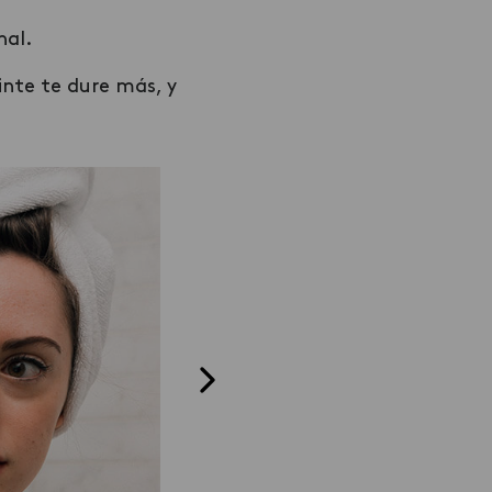
nal.
nte te dure más, y
te en las
Usa pañuelos:
ás sencillo
Lo más sencillo para disimular
estro
las raíces son los accesorios d
do no lo
pelo, como los pañuelos, vinc
acer esto, ya
o sombreros. Depende de la
tonalidad en
estación podrás elegir qué
ja. Lo ideal
accesorio usar.
onde estén