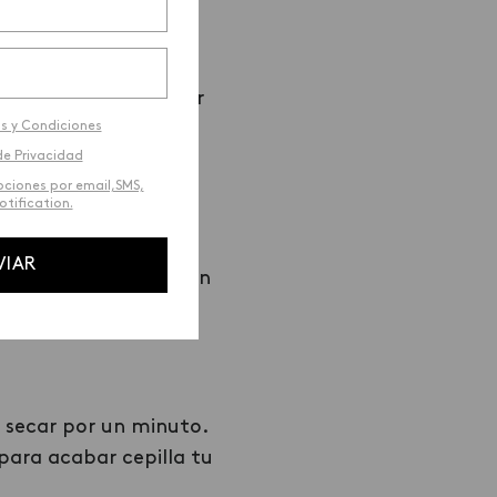
bemos elegir el más
ika
Instant Cover de
te te ayudarán a salir
s y Condiciones
de Privacidad
ociones por email,SMS,
tification.
arlo sobre la raíz o
VIAR
 saldrá de acuerdo con
 secar por un minuto.
 para acabar cepilla tu