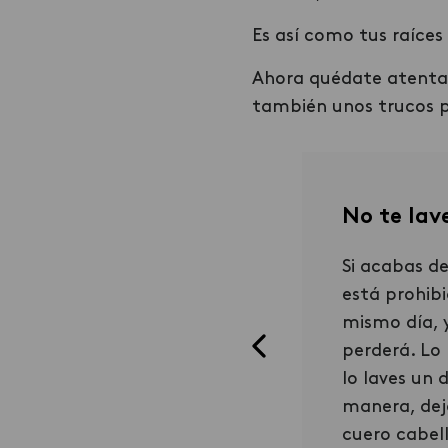
Es así como tus raíce
Ahora quédate atenta,
también unos trucos p
s peinados:
No te lave
bías que utilizar una raya en
Si acabas de
zag o una raya desordenada,
está prohibi
da a disimular las raíces? Esta
mismo día, y
ión es buenísima, si lo que
perderá. Lo
eres es salir del apuro, para
lo laves un 
una reunión improvisada por
manera, dej
om.
cuero cabell