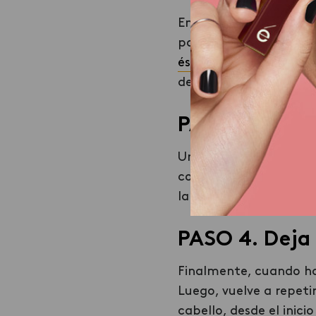
En este paso, lo más i
parecido a nuestro colo
ésika
, que viene en 4 
del apuro de “cubrir” 
PASO 3. Aplíc
Una vez que tengas tu t
contorno del rostro a 
la presión que realices
PASO 4. Deja 
Finalmente, cuando ha
Luego, vuelve a repeti
cabello, desde el inic