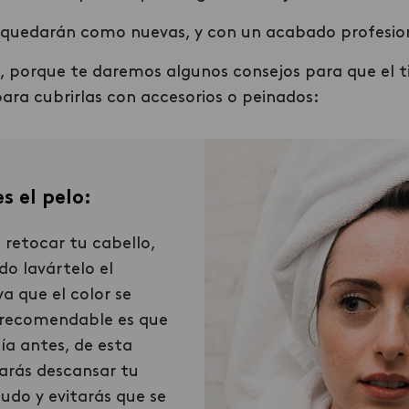
s quedarán como nuevas, y con un acabado profesio
 porque te daremos algunos consejos para que el ti
ara cubrirlas con accesorios o peinados:
Solo aplica el tin
s el pelo:
zonas correctas:
 retocar tu cabello,
A veces se nos hace m
do lavártelo el
aplicarlo en todo nu
a que el color se
cabello, incluso cuan
 recomendable es que
necesitamos. Evita h
día antes, de esta
que lograrás que la 
arás descansar tu
general quede dispare
udo y evitarás que se
es solo hacerlo en d