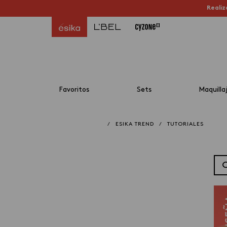
Realiz
Favoritos
Sets
Maquilla
/
ESIKA TREND
/
TUTORIALES