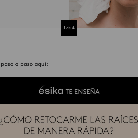
presentes las canas o
1
4
de
 paso a paso aquí: