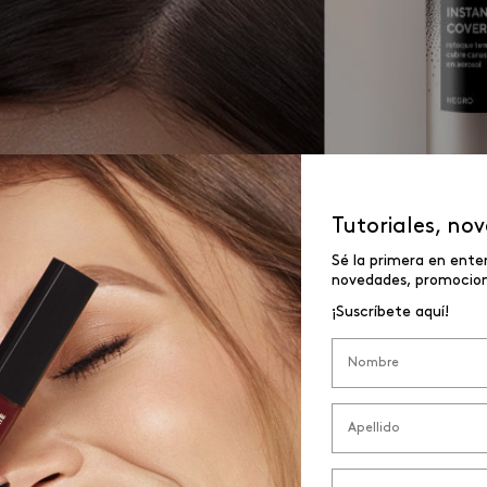
Tutoriales, no
Sé la primera en ente
novedades, promocione
¡Suscríbete aquí!
ación
s hacer es la evaluación general de nuestro cabell
á, dónde es necesario retocar, y que partes están o
 el tono