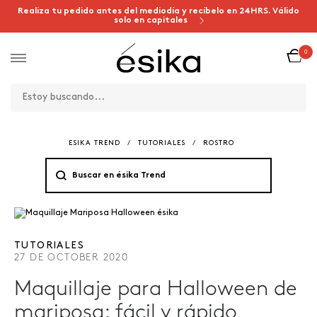
Realiza tu pedido antes del mediodía y recíbelo en 24HRS. Válido
solo en capitales
0
ESIKA TREND
/
TUTORIALES
/
ROSTRO
TUTORIALES
27 DE OCTOBER 2020
Maquillaje para Halloween de
mariposa: fácil y rápido