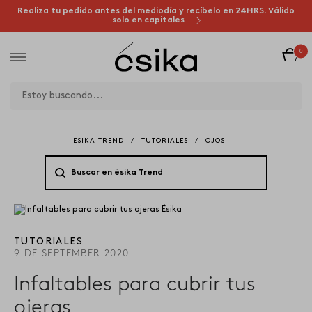
Realiza tu pedido antes del mediodía y recíbelo en 24HRS. Válido
solo en capitales
0
ESIKA TREND
/
TUTORIALES
/
OJOS
TUTORIALES
9 DE SEPTEMBER 2020
Infaltables para cubrir tus
ojeras