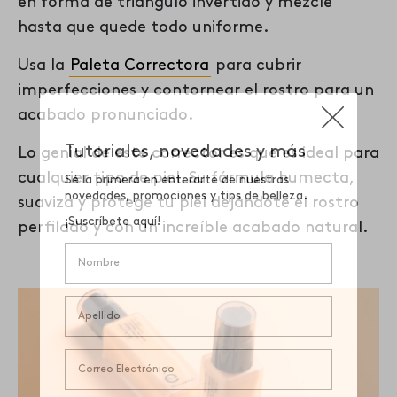
en forma de triángulo invertido y mezcle
hasta que quede todo uniforme.
Usa la
Paleta Correctora
para cubrir
imperfecciones y contornear el rostro para un
acabado pronunciado.
Lo genial de este corrector es que es ideal para
cualquier tipo de piel. Su fórmula humecta,
suaviza y protege tu piel dejándote el rostro
perfilado y con un increíble acabado natural.