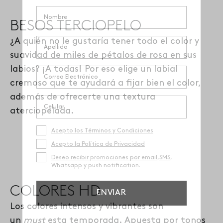
BESOS TERCIOPELO
¿A quién no le gustaría tener
todo el color y
suavidad de miles de pétalos de rosa en sus
labios? ¡A todas!
Por eso elige un labial
cremoso que te ayudará a fijar bien el color,
además de ofrecerte una textura
aterciopelada.
Acepto los Términos y Condiciones
Acepto la Política de Privacidad
Deseo recibir promociones por email,SMS,
Whatsapp y push notification.
COLORES HD
ENVIAR
Los colores intensos y vibrantes son
un
must
esta temporada.
Apuesta por tonos