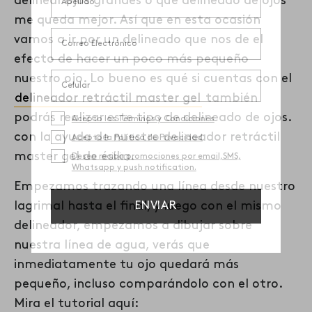
delinear ojos
grandes o
qué delineado de ojos
me queda
mejor. Así que en esta ocasión
vamos a ir por un delineado que nos de el
efecto de hacer un poco más pequeño
nuestro ojo. Lo bueno es qué si cuentas con el
delineador retráctil master gel
también
podrás realizar este tipo de delineado de ojos.
con la ayuda de nuestro delineador
retráctil
master gel de ésika.
Empezamos trazando una línea desde nuestro
lagrimal hasta el final, y luego con el mismo
delineador, empezamos a dibujar sobre
nuestra línea de agua, verás que
inmediatamente tu ojo quedará más
pequeño, incluso comparándolo con el otro.
Mira el tutorial aquí: