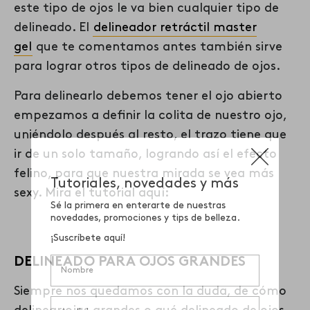
este tipo de ojos le va bien
cualquier tipo de
delineado
. El
delineador retráctil master
gel
que te comentamos antes también sirve
para lograr otros tipos de delineado de ojos.
Para delinearlo debemos tener el ojo abierto
empezamos a definir la colita de nuestro ojo,
uniéndolo después al resto, el trazo tiene que
ir de un solo tamaño, logrando así el efecto
felino, para que nuestra mirada se vea más
sexy. Mira el tutorial aquí:
DELINEADO PARA OJOS GRANDES
Siempre nos quedamos con la duda, de
cómo