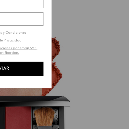
de Ésika.
s y Condiciones
de Privacidad
ociones por email,SMS,
tification.
VIAR