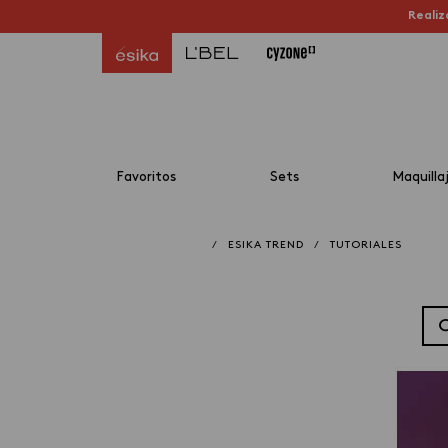
Realiz
Favoritos
Sets
Maquilla
/
ESIKA TREND
/
TUTORIALES