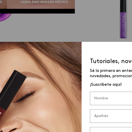
Tutoriales, no
Sé la primera en ente
¿CONOCES LA TÉCNICA
novedades, promocione
¡Suscríbete aquí!
DRAPING BLUSH?
rada! El Draping Blush es una técnica para esculpir y
luz y color.
una piel saludable y brillante este verano, así que 