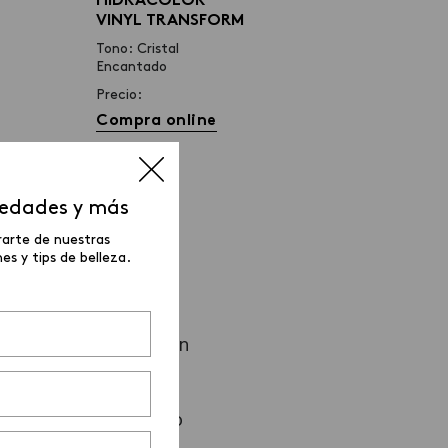
HIDRACOLOR
VINYL TRANSFORM
Tono: Cristal
Encantado
Precio:
Compra online
vedades y más
rarte de nuestras
s y tips de belleza.
 perfilar el rostro con
te dejo el paso a paso