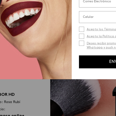
lograrlo con el Rubor HD y los Polvos Iluminadores 
Acepto los Término
Acepto la Política 
pómulo y en el
Deseo recibir prom
Whatsapp y push no
ien. Luego,
clando bien
EN
, no se
BOR HD
o: Rosa Rubí
cio:
mpra online