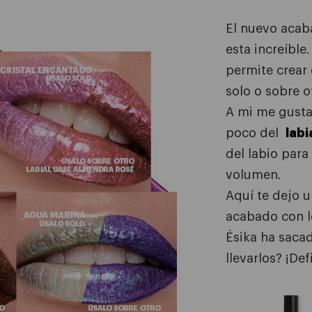
El nuevo acab
esta increíble
permite crear 
solo o sobre ot
A mi me gusta
poco del
labi
del labio par
volumen.
Aquí te dejo u
acabado con l
Ésika ha sacad
llevarlos? ¡Def