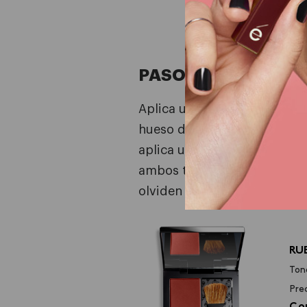
de cómo 
PASO 1: ¡
RUBOR HD
!
Aplica un tono cálido en el 
hueso del pómulo hacia la s
aplica un rosa intenso, mez
ambos tonos. (Indispensable
olviden de mezclar)
RU
Ton
Pre
Co