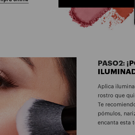
PASO2: ¡
P
ILUMINA
Aplica ilumina
rostro que qui
Te recomiendo 
pómulos, nari
encanta esta 