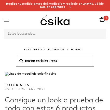
Realiza tu pedido antes del mediodía y recíbelo en 24HRS. Válido
solo en capitales
0
ESIKA TREND
/
TUTORIALES
/
ROSTRO
TUTORIALES
26 DE FEBRUARY 2021
Consigue un look a prueba de
todo con estos 6 productos