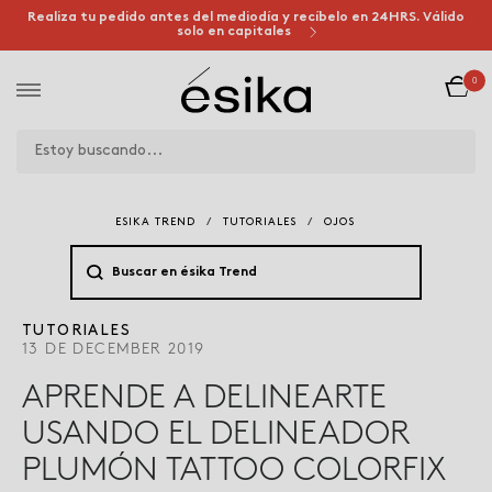
Realiza tu pedido antes del mediodía y recíbelo en 24HRS. Válido
solo en capitales
0
ESIKA TREND
/
TUTORIALES
/
OJOS
TUTORIALES
13 DE DECEMBER 2019
APRENDE A DELINEARTE
USANDO EL DELINEADOR
PLUMÓN TATTOO COLORFIX