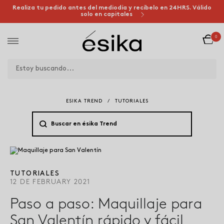
Realiza tu pedido antes del mediodía y recíbelo en 24HRS. Válido
solo en capitales
0
ESIKA TREND
/
TUTORIALES
TUTORIALES
12 DE FEBRUARY 2021
Paso a paso: Maquillaje para
San Valentín rápido y fácil