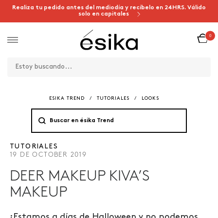
Realiza tu pedido antes del mediodía y recíbelo en 24HRS. Válido
solo en capitales
0
ESIKA TREND
/
TUTORIALES
/
LOOKS
TUTORIALES
19 DE OCTOBER 2019
DEER MAKEUP KIVA’S
MAKEUP
¡Estamos a días de Halloween y no podemos