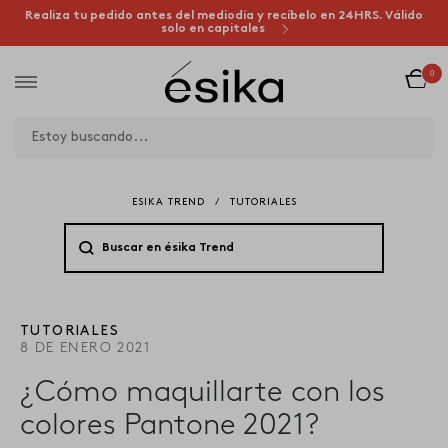
Realiza tu pedido antes del mediodía y recíbelo en 24HRS. Válido
solo en capitales
0
ESIKA TREND
/
TUTORIALES
TUTORIALES
8 DE ENERO 2021
¿Cómo maquillarte con los
colores Pantone 2021?