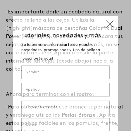
-Es importante darle un acabado natural con
efecto relleno a las cejas. Utiliza la
[h
ighlight]
máscara de pestañas Colorfix Dual
Power
[/highlight]
. Gracias a esta máscara tus
cejas quedarán voluminosas y además, no se
corre ni transfiere. Aplícala desde la parte
interna de las cejas (desde abajo) hacia la
colita.
Ahora para terminar con el rostro:
-Para obtener un efecto bronce súper natural
y veraniego utiliza las
Perlas Bronze
. Aplica
estos polvos faciales en los pómulos, frente,