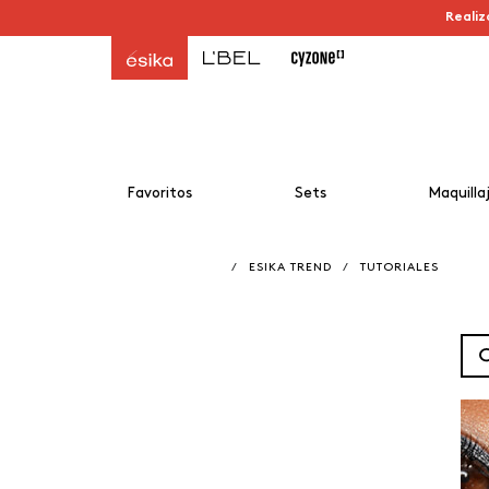
Realiz
Favoritos
Sets
Maquilla
/
ESIKA TREND
/
TUTORIALES