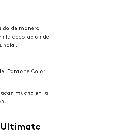
luido de manera
en la decoración de
undial.
 del Pantone Color
stacan mucho en la
ón.
: Ultimate