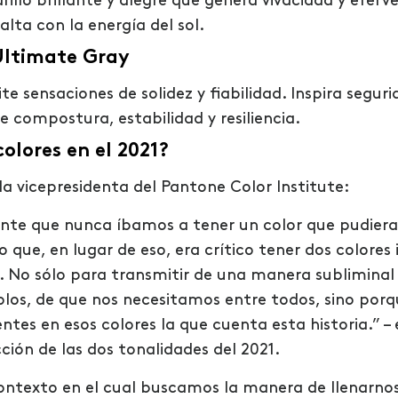
rillo brillante y alegre que genera vivacidad y eferv
alta con la energía del sol.
Ultimate Gray
e sensaciones de solidez y fiabilidad. Inspira seguri
e compostura, estabilidad y resiliencia.
olores en el 2021?
la vicepresidenta del Pantone Color Institute:
ente que nunca íbamos a tener un color que pudiera
no que, en lugar de eso, era crítico tener dos colore
s. No sólo para transmitir de una manera subliminal
los, de que nos necesitamos entre todos, sino porq
ntes en esos colores la que cuenta esta historia.” –
ción de las dos tonalidades del 2021.
ntexto en el cual buscamos la manera de llenarnos 