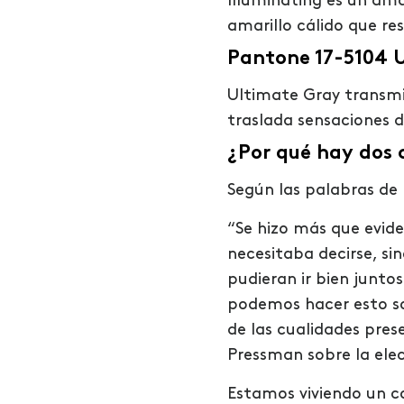
Illuminating es un ama
amarillo cálido que res
Pantone 17-5104 
Ultimate Gray transmit
traslada sensaciones d
¿Por qué hay dos c
Según las palabras de 
“Se hizo más que evid
necesitaba decirse, si
pudieran ir bien junto
podemos hacer esto so
de las cualidades prese
Pressman sobre la elec
Estamos viviendo un co