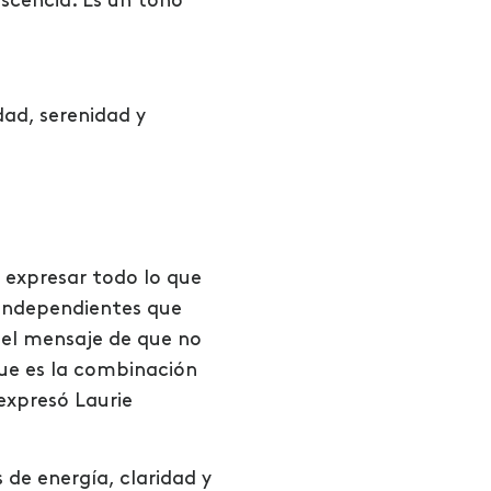
escencia. Es un tono
dad, serenidad y
 expresar todo lo que
s independientes que
 el mensaje de que no
ue es la combinación
 expresó Laurie
de energía, claridad y