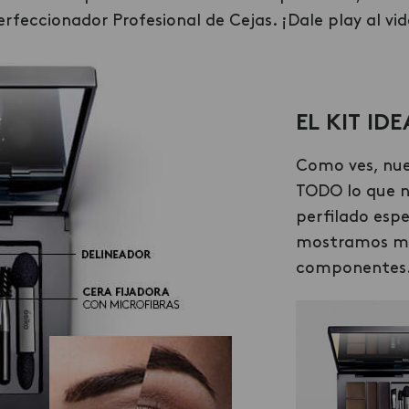
 Perfeccionador Profesional de Cejas. ¡Dale play al 
E
L
KIT ID
Como ves, nue
TODO lo que n
perfilado espe
mostramos más
componentes