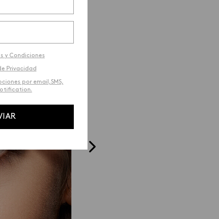
s y Condiciones
de Privacidad
ociones por email,SMS,
tification.
_03
VIAR
Cepillo Difuminador
ún se va
Difumina y peina esparciendo 
desde el arco
producto, para aligerar la ca
y lograr un acabado natural.