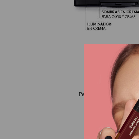
LO 
Pero, si
quieres un
ac
a rellenar los e
En
Ésika
tenemos el
trazo mucho más de