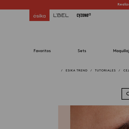
Realiz
Favoritos
Sets
Maquilla
/
ESIKA TREND
/
TUTORIALES
/
CE