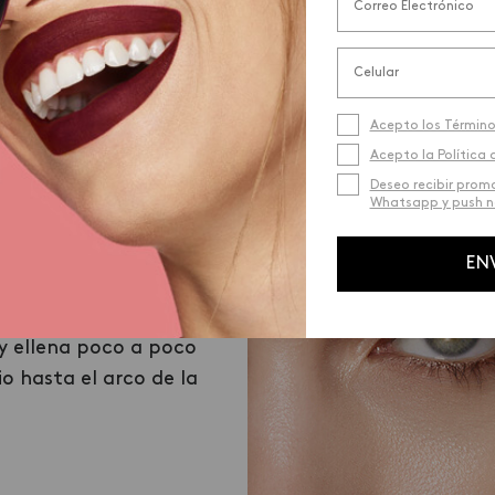
¿Cómo lo uso? De este modo…
Acepto los Término
Acepto la Política 
Deseo recibir prom
Whatsapp y push no
_02
EN
eso
Trazo Delgado
y ellena poco a poco
Sigue rellenando seg
io hasta el arco de la
estrechando la ceja 
hasta el final.