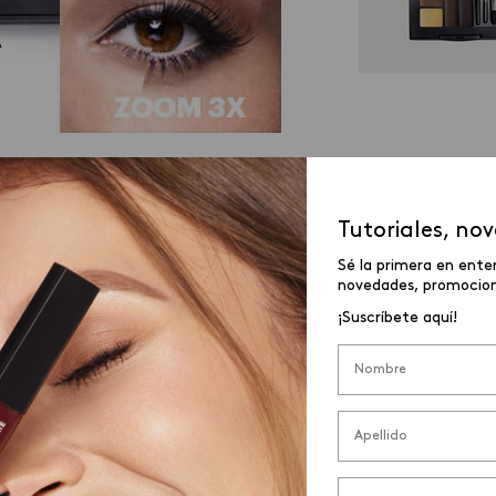
Tutoriales, no
QUE NECESITAS PARA UN ACABADO NAT
Sé la primera en ente
novedades, promocione
¡Suscríbete aquí!
abado
super natural puedes optar por los
lápices de
spacios vacíos sin marcar demasiado y son perfectos p
lápiz perfeccionador profesional de cejas
,
la punta 
finido y además viene con un cepillo que sirve para
después del trazo.