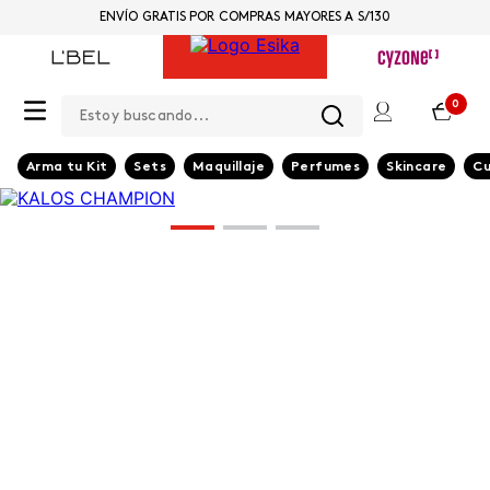
ENVÍO GRATIS POR COMPRAS MAYORES A S/130
Estoy buscando...
0
Arma tu Kit
Sets
Maquillaje
Perfumes
Skincare
Cu