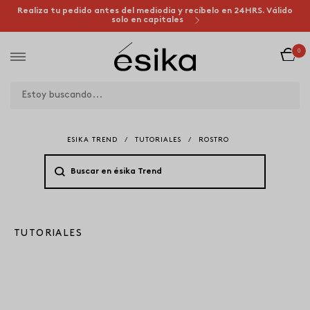
Realiza tu pedido antes del mediodía y recíbelo en 24HRS. Válido
solo en capitales
0
ESIKA TREND
/
TUTORIALES
/
ROSTRO
TUTORIALES
29 DE MAYO 2018
BEAUTY SEARCH: ¿CÓMO
LOGRAR UN ROSTRO CON