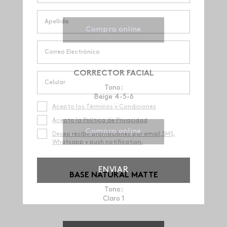
Compra online
CORRECTOR FACIAL
Tono:
Beige 4-5-6
Acepto los Términos y Condiciones
Acepto la Política de Privacidad
Compra online
Deseo recibir promociones por email,SMS,
Whatsapp y push notification.
ENVIAR
BASE NATURAL MATTE
Tono:
Claro 1