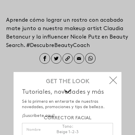
ACABADO MATE?
Aprende cómo lograr un rostro con acabado
mate junto a nuestra makeup artist Claudia
Betancur y la influencer Nicole Putz en Beauty
Search. #DescubreBeautyCoach
GET THE LOOK
Tutoriales, novedades y más
Sé la primera en enterarte de nuestras
novedades, promociones y tips de belleza.
¡Suscríbete aquí!
CORRECTOR FACIAL
Tono:
Beige 1-2-3