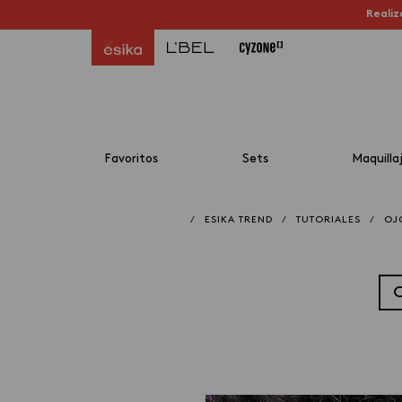
Realiz
Favoritos
Sets
Maquilla
/
ESIKA TREND
/
TUTORIALES
/
OJ