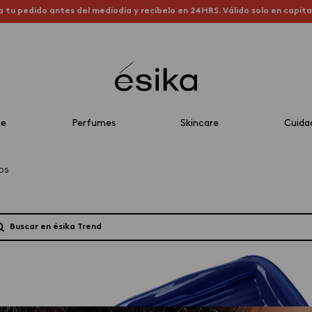
a tu pedido antes del mediodía y recíbelo en 24HRS. Válido solo en capit
je
Perfumes
Skincare
Cuida
OS