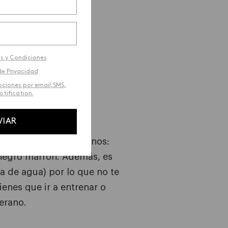
s y Condiciones
de Privacidad
ociones por email,SMS,
tification.
Y A
PRUEBA DE
VIAR
urve viene en tres tonos:
 negro marrón. Además, es
a de agua) por lo que no te
ienes que ir a entrenar o
verano.