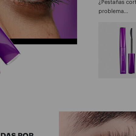
¿Pestañas cor
problema…
ADAS POR