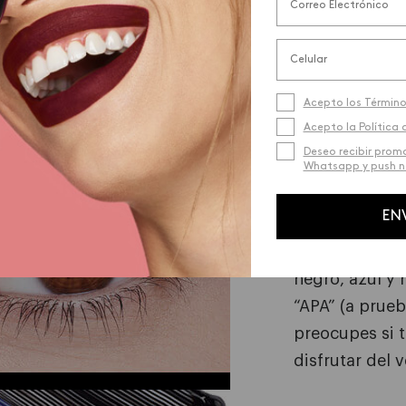
Acepto los Término
Acepto la Política 
Deseo recibir prom
Whatsapp y push no
COLORES 
AGUA
EN
La Mega Full C
negro, azul y
“APA” (a prueb
preocupes si t
disfrutar del 