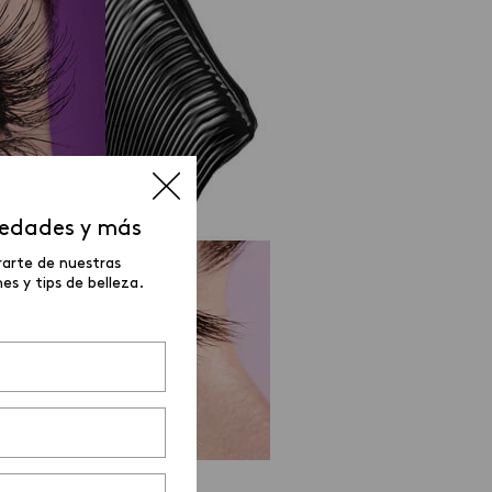
vedades y más
rarte de nuestras
s y tips de belleza.