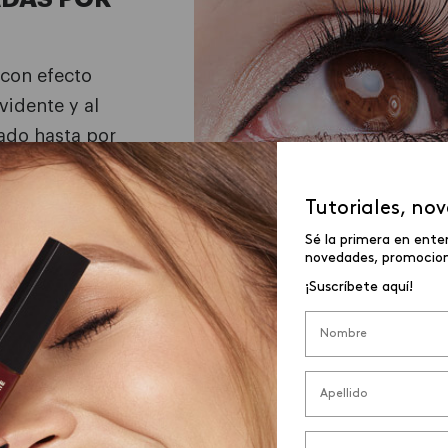
 con efecto
vidente y al
zado hasta por
extracto de
ue cuidan
Tutoriales, no
 por eso que
Sé la primera en ente
pestañas
novedades, promocione
s* por 24
¡Suscríbete aquí!
argas.