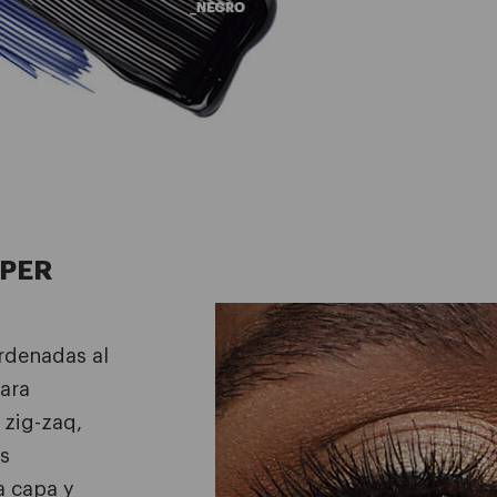
PER
ordenadas al
ara
 zig-zaq,
as
a capa y