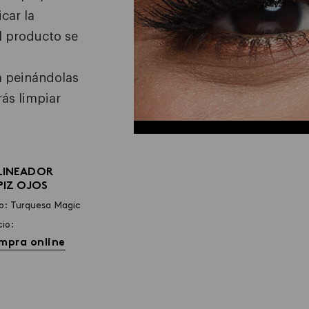
car la
l producto se
a peinándolas
rás limpiar
LINEADOR
PIZ OJOS
o: Turquesa Magic
cio:
mpra online