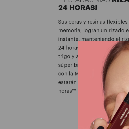
24 HORAS!
Sus ceras y resinas flexibles
memoria, logran un rizado e
instante, manteniendo el ri
24 horas. Además, contiene 
trigo y aceite de camelia, q
súper bien tus pestañas. Es
con la Mega Full Curve tus 
estarán 10 veces más rizada
horas** y visiblemente más l