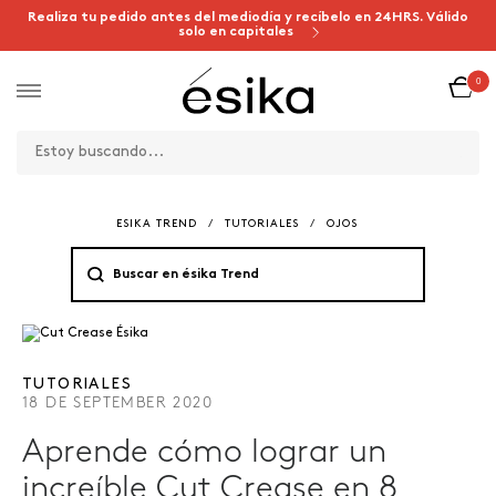
Realiza tu pedido antes del mediodía y recíbelo en 24HRS. Válido
solo en capitales
0
ESIKA TREND
/
TUTORIALES
/
OJOS
TUTORIALES
18 DE SEPTEMBER 2020
Aprende cómo lograr un
increíble Cut Crease en 8