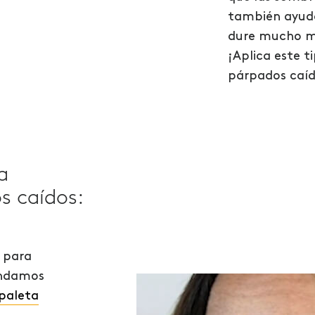
también ayuda
dure mucho m
¡Aplica este t
párpados caíd
a
s caídos:
e para
endamos
 paleta