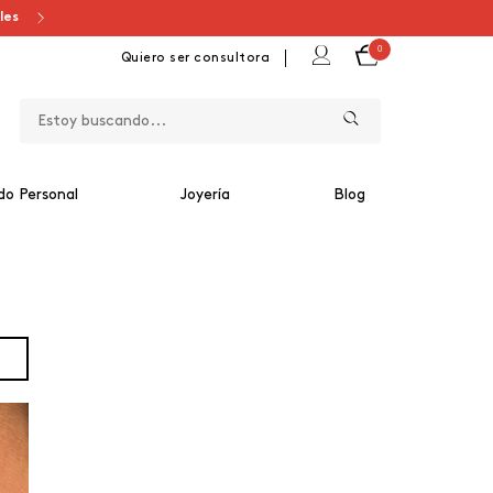
ales
0
Quiero ser consultora
do Personal
Joyería
Blog