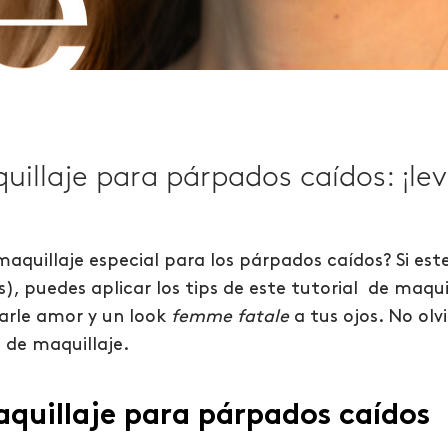
uillaje para párpados caídos: ¡le
maquillaje especial para los párpados caídos? Si est
, puedes aplicar los tips de este tutorial de maqu
darle amor y un look
femme fatale
a tus ojos. No olv
s de maquillaje.
aquillaje para párpados caídos