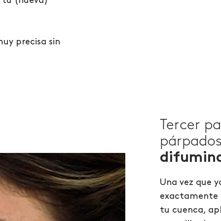
 tu (nueva)
uy precisa sin
Tercer p
párpados
difumina
Una vez que 
exactamente e
tu cuenca, apl