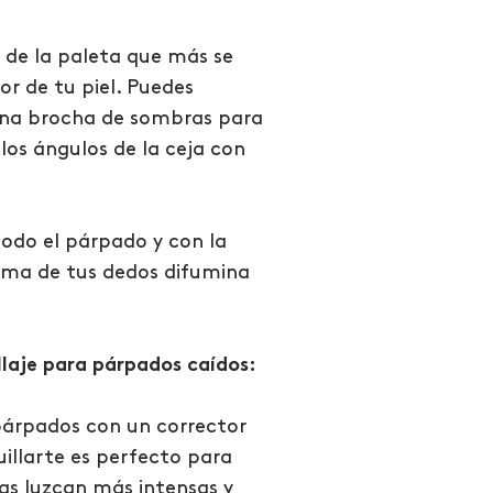
or de la paleta que más se
or de tu piel. Puedes
una brocha de sombras para
 los ángulos de la ceja con
todo el párpado y con la
ema de tus dedos difumina
llaje para párpados caídos:
párpados con un corrector
illarte es perfecto para
as luzcan más intensas y