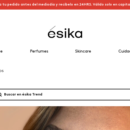
a tu pedido antes del mediodía y recíbelo en 24HRS. Válido solo en capit
je
Perfumes
Skincare
Cuida
OS