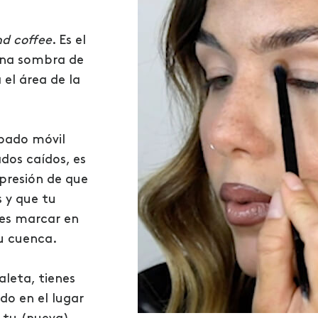
nd coffee
. Es el
una sombra de
 el área de la
rpado móvil
dos caídos, es
mpresión de que
 y que tu
es marcar en
u cuenca.
aleta, tienes
o en el lugar