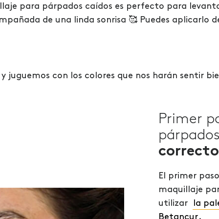
illaje para párpados caídos es perfecto para levant
mpañada de una linda sonrisa 🥰 Puedes aplicarlo d
y juguemos con los colores que nos harán sentir b
Primer p
párpados
correcto
El primer paso
maquillaje pa
utilizar
la pa
Betancur
.