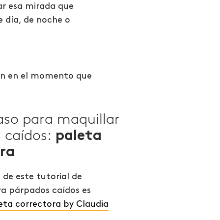
ar esa mirada que
e día, de noche o
ien en el momento que
aso para maquillar
 caídos:
paleta
ra
 de este tutorial de
ra párpados caídos es
leta correctora by Claudia