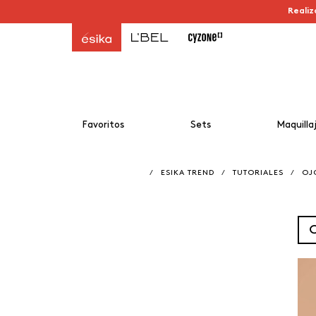
Realiz
Favoritos
Sets
Maquilla
/
ESIKA TREND
/
TUTORIALES
/
OJ