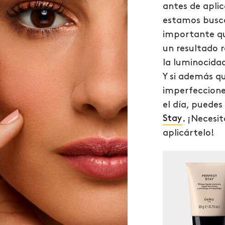
antes de apli
estamos busca
importante que
un resultado 
la luminocidad
Y si además q
imperfeccione
el día, puedes
Stay
. ¡Necesi
aplicártelo!