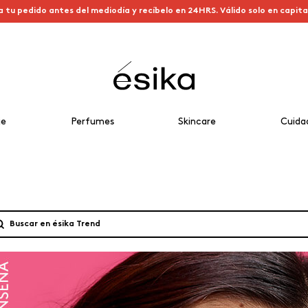
a tu pedido antes del mediodía y recíbelo en 24HRS. Válido solo en capit
je
Perfumes
Skincare
Cuida