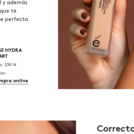
el y además
que te
se perfecta
SE HYDRA
ART
o: 230 N
cio:
mpra online
Correcto