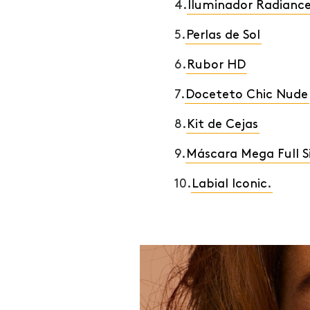
4.
Iluminador Radianc
5.
Perlas de Sol
6.
Rubor HD
7.
Doceteto Chic Nude
8.
Kit de Cejas
9.
Máscara Mega Full S
10.
Labial Iconic
.