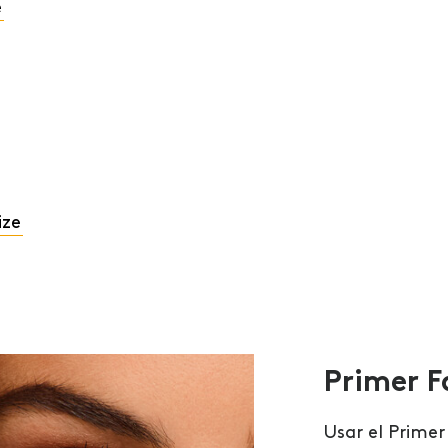
e
ize
Primer F
Usar el Primer