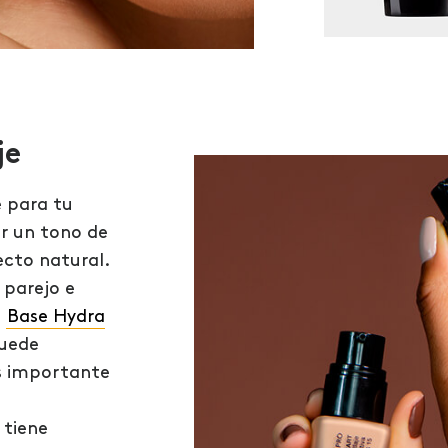
je
 para tu
r un tono de
pecto natural.
 parejo e
a
Base Hydra
quede
s importante
 tiene