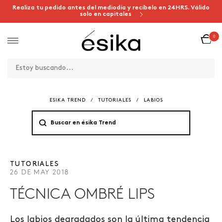
Realiza tu pedido antes del mediodía y recíbelo en 24HRS. Válido
solo en capitales
0
ESIKA TREND
/
TUTORIALES
/
LABIOS
TUTORIALES
26 DE MAY 2018
TÉCNICA OMBRÉ LIPS
Los labios degradados son la última tendencia