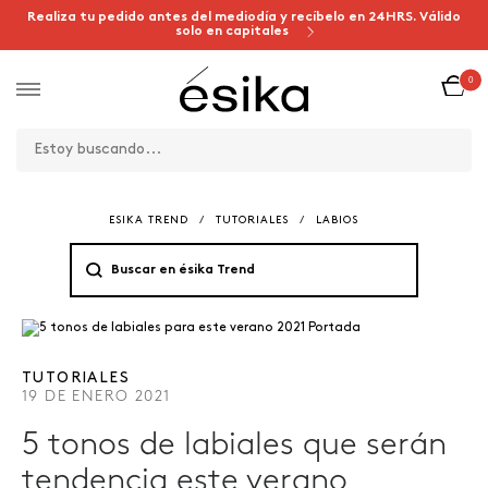
Realiza tu pedido antes del mediodía y recíbelo en 24HRS. Válido
solo en capitales
0
ESIKA TREND
/
TUTORIALES
/
LABIOS
TUTORIALES
19 DE ENERO 2021
5 tonos de labiales que serán
tendencia este verano