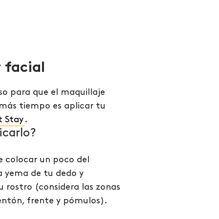
 facial
so para que el maquillaje
más tiempo es aplicar tu
t Stay
.
carlo?
e colocar un poco del
a yema de tu dedo y
 rostro (considera las zonas
entón, frente y pómulos).