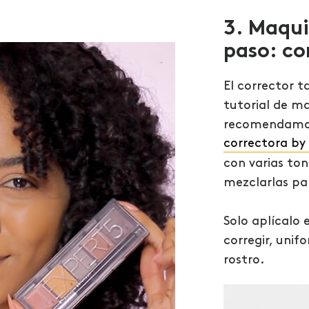
3. Maqui
paso: co
El corrector 
tutorial de ma
recomendamos
correctora by
con varias ton
mezclarlas pa
Solo aplícalo 
corregir, unif
rostro.