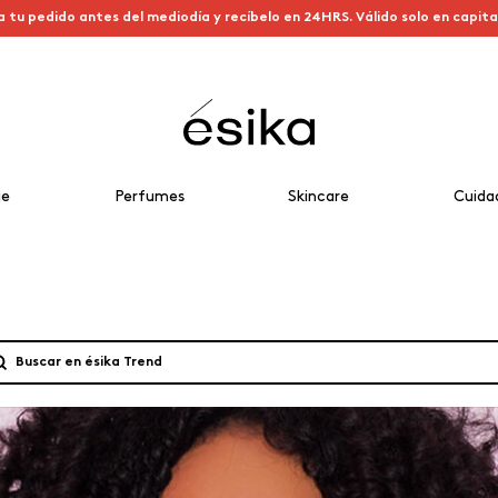
a tu pedido antes del mediodía y recíbelo en 24HRS. Válido solo en capit
je
Perfumes
Skincare
Cuida