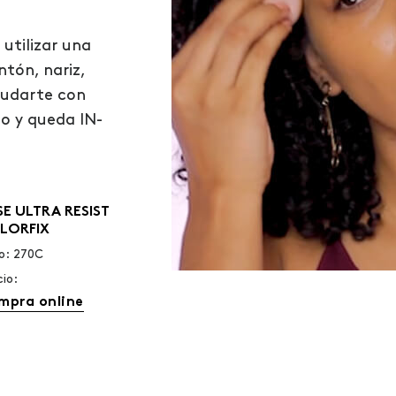
 utilizar una
tón, nariz,
yudarte con
o y queda IN-
SE ULTRA RESIST
LORFIX
o: 270C
cio:
mpra online