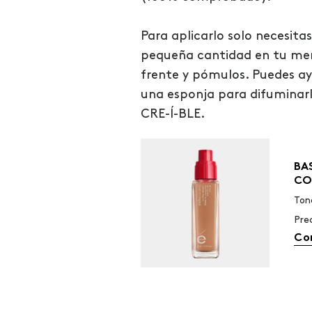
Para aplicarlo solo necesitas
pequeña cantidad en tu men
frente y pómulos. Puedes a
una esponja para difuminarl
CRE-Í-BLE.
BA
CO
Ton
Pre
Co