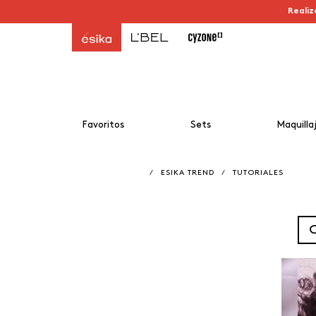
Realiz
Favoritos
Sets
Maquilla
/
ESIKA TREND
/
TUTORIALES