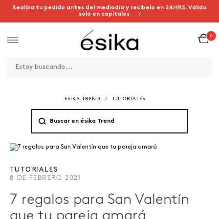
Realiza tu pedido antes del mediodía y recíbelo en 24HRS. Válido
solo en capitales
0
ESIKA TREND
/
TUTORIALES
TUTORIALES
8 DE FEBRERO 2021
7 regalos para San Valentín
que tu pareja amará