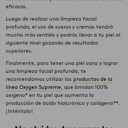
rutina de cremas posterior no tendrá la misma
eficacia.
Luego de
realizar
una limpieza facial
profunda,
el uso
de sueros y cremas tendrá
mucho más sentido y podr
ás
llevar
a tu
piel al
siguiente nivel gozando de resultados
superiores.
Finalmente, para tener una piel sana y lograr
una limpieza facial profunda, te
recomendamos utilizar los
productos de la
línea Oxygen Supreme
, que brindan 100%
oxígeno* en tu piel que aumenta la
producción de ácido hialurónico y colágeno**.
¡Inténtalo!