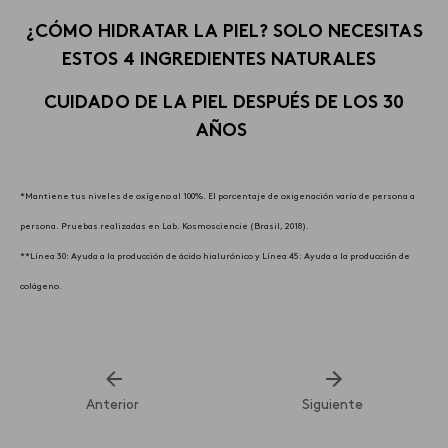
¿CÓMO HIDRATAR LA PIEL? SOLO NECESITAS
ESTOS 4 INGREDIENTES NATURALES
CUIDADO DE LA PIEL DESPUÉS DE LOS 30
AÑOS
*Mantiene tus niveles de oxígeno al 100%. El porcentaje de oxigenación varía de persona a
persona. Pruebas realizadas en Lab. Kosmosciencie (Brasil, 2018).
**Línea 30: Ayuda a la producción de ácido hialurónico y Línea 45: Ayuda a la producción de
colágeno.
Anterior
Siguiente