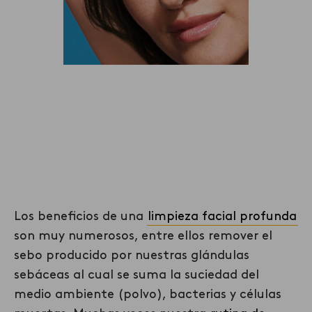
La piel es como la tierra, si
quieres sembrar y tener una
cosecha exitosa, primero
debes limpiar y preparar muy
bien la tierra.
Los beneficios de una
limpieza facial profunda
son muy numerosos, entre ellos remover el
sebo producido por nuestras glándulas
sebáceas al cual se suma la suciedad del
medio ambiente (polvo), bacterias y células