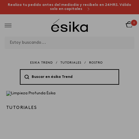
Realiza tu pedido antes del mediodía y recíbelo en 24HRS. Válido
solo en capitales
0
ESIKA TREND
/
TUTORIALES
/
ROSTRO
TUTORIALES
18 DE MARCH 2021
Rutina: Limpieza Facial
Profunda