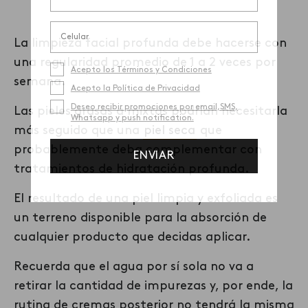
Según el tipo de piel,
L
a
l
impieza facial profunda debe hacerse con
una regularidad promedio de 1 a 2 veces por
semana.
Las pieles grasas a mixtas podrían necesitarla
más seguido que una
piel seca
que
probablemente deba complementar con
tratamientos de hidratación profunda.
El resultado de una piel limpia y exfoliada es
un terreno disponible para la absorción de
cualquier producto que
decidas
aplicar
.
Recuerda que e
l agua
por sí sola
no va a
retirar la cantidad de impurezas y
,
por ende
,
la