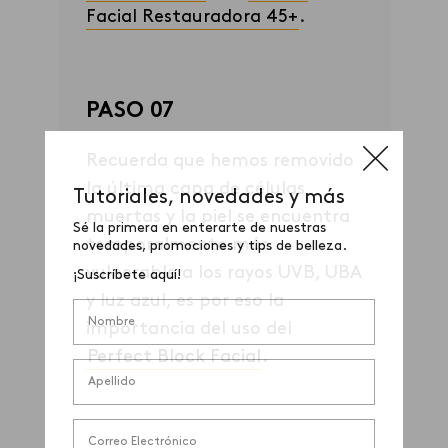
Nutritiva 30 +
o la
Crema
Facial Restauradora 45+
.
PASO 07
Recuerda que hemos removido
la última capa de células
muertas y la piel se encuentra
temporalmente más
vulnerable a los rayos UVB, UBA
y luz azul, es por eso la
importancia del uso del
Perfect Block Facial
.