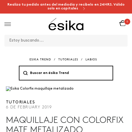
Realiza tu pedido antes del mediodía y recíbelo en 24HRS. Válido
solo en capitales
0
ESIKA TREND
/
TUTORIALES
/
LABIOS
TUTORIALES
6 DE FEBRUARY 2019
MAQUILLAJE CON COLORFIX
MATE METALIZADO