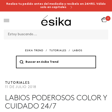
Realiza tu pedido antes del mediodía y recíbelo en 24HRS. Válido
solo en capitales
0
ESIKA TREND
/
TUTORIALES
/
LABIOS
TUTORIALES
11 DE JULIO 2018
LABIOS PODEROSOS COLOR Y
CUIDADO 24/7