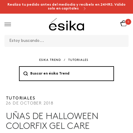
Realiza tu pedido antes del mediodía y recíbelo en 24HRS. Válido
solo en capitales
0
ESIKA TREND
/
TUTORIALES
TUTORIALES
26 DE OCTOBER 2018
UÑAS DE HALLOWEEN
COLORFIX GEL CARE