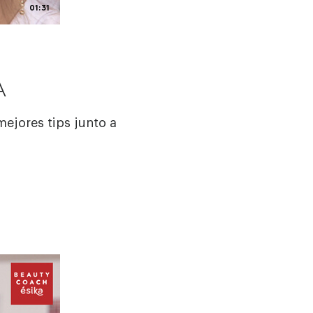
01:31
A
mejores tips junto a