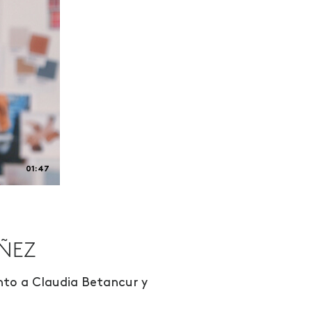
01:47
OÑEZ
nto a Claudia Betancur y