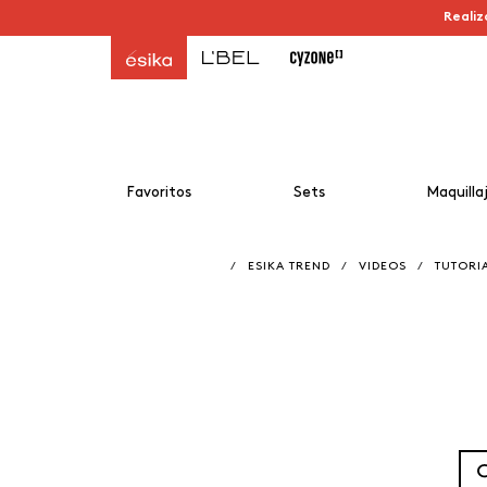
Realiz
Favoritos
Sets
Maquilla
/
ESIKA TREND
/
VIDEOS
/
TUTORI