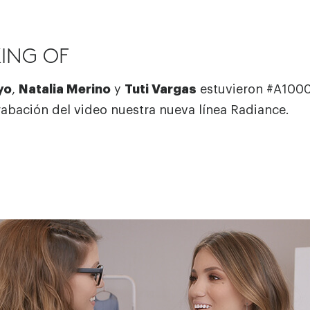
ING OF
yo
,
Natalia Merino
y
Tuti Vargas
estuvieron #A100
rabación del video nuestra nueva línea Radiance.