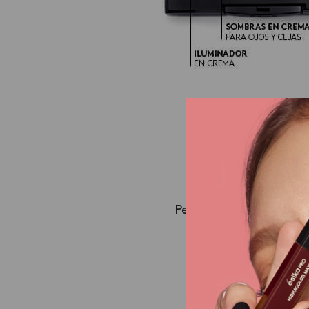
LO 
Pero, si
quieres un
ac
a rellenar los e
En
Ésika
tenemos el
trazo mucho más de