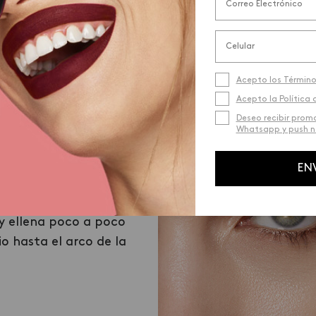
¿Cómo lo uso? De este modo…
Acepto los Término
Acepto la Política 
Deseo recibir prom
Whatsapp y push no
_02
EN
eso
Trazo Delgado
y ellena poco a poco
Sigue rellenando seg
io hasta el arco de la
estrechando la ceja 
hasta el final.