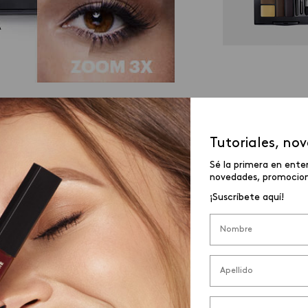
Tutoriales, no
QUE NECESITAS PARA UN ACABADO NAT
Sé la primera en ente
novedades, promocione
¡Suscríbete aquí!
abado
super natural puedes optar por los
lápices de
spacios vacíos sin marcar demasiado y son perfectos p
lápiz perfeccionador profesional de cejas
,
la punta 
finido y además viene con un cepillo que sirve para
después del trazo.