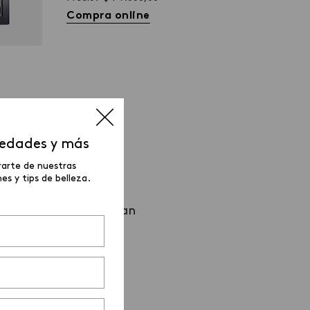
Compra online
vedades y más
URAL
rarte de nuestras
s y tips de belleza.
 cejas
. Estos te ayudan
ara el día a día.
es triangular para un
 difuminar el color