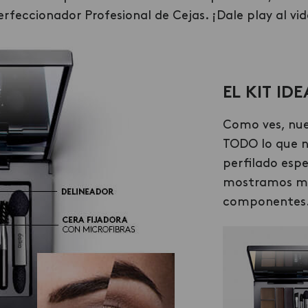
 Perfeccionador Profesional de Cejas. ¡Dale play al 
E
L
KIT ID
Como ves, nue
TODO lo que n
perfilado espe
mostramos más
componentes