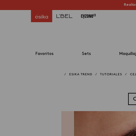
Realiz
Favoritos
Sets
Maquilla
/
ESIKA TREND
/
TUTORIALES
/
CE