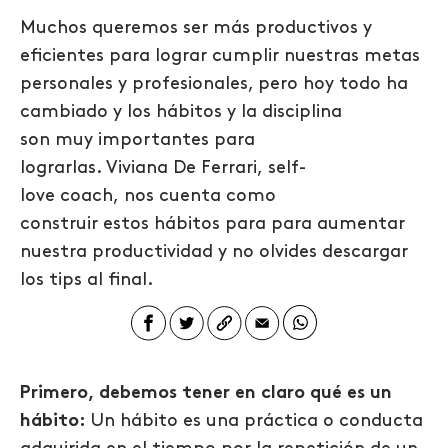
Muchos queremos ser m
á
s productivos y
eficientes para lograr cumplir nuestras metas
personales y profesionales
, pero
hoy
todo ha
cambiado y
los hábitos y la disciplina
son
muy
importantes para
lograrl
as
.
Viviana
D
e Ferrari
,
self
-
love
coach
,
nos cuenta como
construir
estos
hábitos
para para aumentar
nuestra productividad y no olvides descargar
los
tips
al final.
Primero, debemos tener en claro
q
ué es un
h
á
bito
:
Un hábito es una práctica o conducta