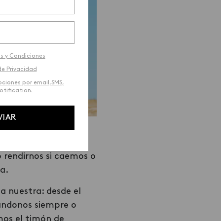
s y Condiciones
de Privacidad
ociones por email,SMS,
tification.
VIAR
 lo positivo, de
o rendirnos si caemos o
a.
a nuestra: desde el
sándonos siempre o
mos el timón de