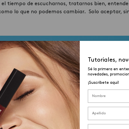
el tiempo de escucharnos, tratarnos bien, entend
como lo que no podemos cambiar. Solo aceptar, sin 
Tutoriales, no
Sé la primera en ente
novedades, promocione
¡Suscríbete aquí!