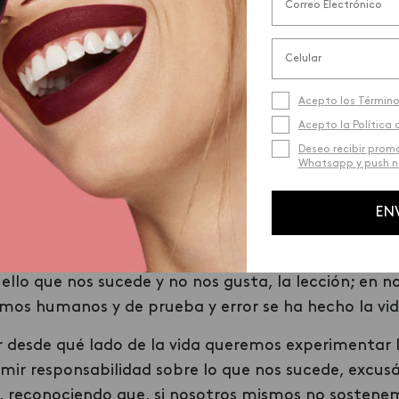
Acepto los Término
Acepto la Política 
Deseo recibir prom
Whatsapp y push no
EN
isión, cuesta, es un trabajo diario, de poder observar
llo que nos sucede y no nos gusta, la lección; en n
os humanos y de prueba y error se ha hecho la vid
 desde qué lado de la vida queremos experimentar l
umir responsabilidad sobre lo que nos sucede, excu
r, reconociendo que, si nosotros mismos no sostene