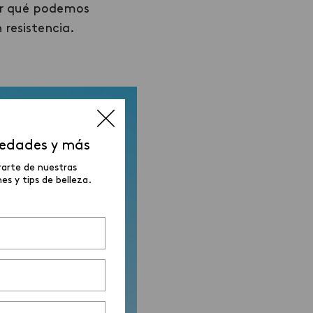
er qué podemos
resistencia.
vedades y más
rarte de nuestras
s y tips de belleza.