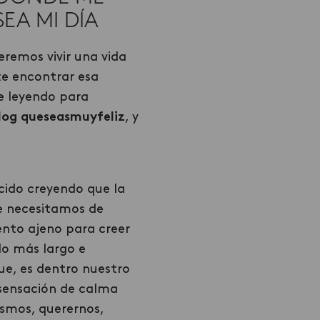
EA MI DÍA
remos vivir una vida
te encontrar esa
ue leyendo para
log queseasmuyfeliz
, y
cido creyendo que la
que necesitamos de
ento ajeno para creer
lo más largo e
que, es dentro nuestro
 sensación de calma
smos, querernos,