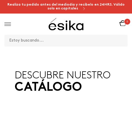
Realiza tu pedido antes del mediodía y recíbelo en 24HRS. Válido
solo en capitales
0
DESCUBRE NUESTRO
CATÁLOGO