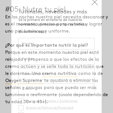
#05: Nutre tu piel
En las noches nuestra piel necesita descansar y
es el momento preciso para nutrirla y lograr
una piel luminosa y uniforme.
¿Por qué es importante nutrir la piel?
Porque en este momento nuestra piel está
relajada y propensa a que los efectos de la
crema actúen y se selle toda la nutrición que
le daremos. Una
crema nutritiva
como la de
Oxygen Supreme
te ayudará a eliminar las
señales y arrugas para que pueda ser más
luminosa o reafirmante (úsala dependiendo de
tu edad 30+ o 45+).