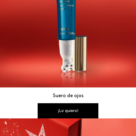
Suero de ojos
¡Lo quiero!