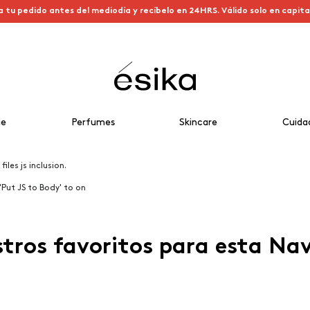
a tu pedido antes del mediodía y recíbelo en 24HRS. Válido solo en capit
je
Perfumes
Skincare
Cuida
iles js inclusion.
'Put JS to Body' to on
tros favoritos para esta Na