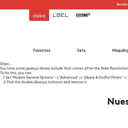
Realiz
Favoritos
Sets
Maquilla
Oops...
You have some jquery.js library include that comes after the Slider Revolution f
To fix this, you can:
1. Set 'Module General Options' -> 'Advanced' -> 'jQuery & OutPut Filters' -> 
2. Find the double jQuery.js inclusion and remove it
Nues