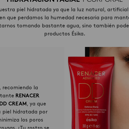
HIDRATACIÓN
FACIAL
Y CORPORAL
ra piel hidratada ya que la luz natural, artificia
acen que perdamos la humedad necesaria para mant
tarnos tomando bastante agua, sino también pod
productos Ésika.
Crema
Corporal
, recomiendo la
Una crema hidratant
atante
RENACER
de la línea
Vive
, son 
DD CREAM
, ya que
favorita, es la
Berry 
 piel hidratada por
sólo hace que la piel 
inimiza los poros
hidratada rápidamen
rrugas. ¡Tu rostro se