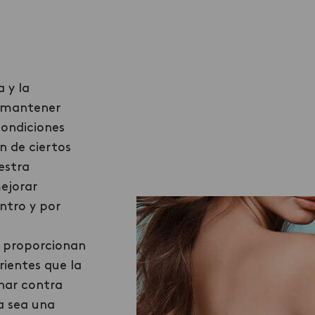
a y la
 mantener
condiciones
n de ciertos
estra
ejorar
ntro y por
s proporcionan
rientes que la
char contra
a sea una