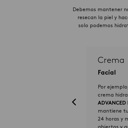
Debemos mantener nuest
resecan la piel y h
solo podemos hidra
Crema
rema
Facial
rporal
Por ejemplo
a crema hidratante como las
crema hidr
la línea
Vive
, son ideales (mi
ADVANCED 
orita, es la
Berry love
). No
mantiene tu
o hace que la piel se vea
24 horas y m
dratada rápidamente sino que
abiertos y a