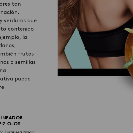
ores tan
nación.
y verduras que
lto contenido
jemplo, la
ndanos,
ambién frutos
nas o semillas
una
rativa puede
re
LINEADOR
PIZ OJOS
o: Turquesa Magic