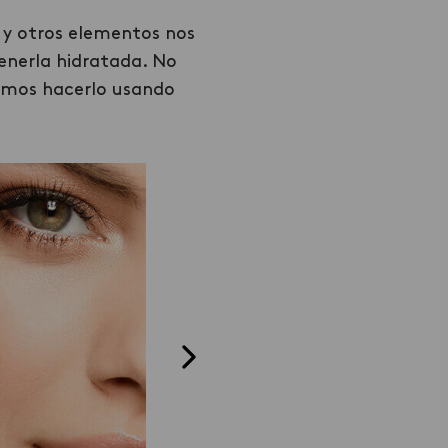
l y otros elementos nos
enerla hidratada. No
emos hacerlo usando
Crema
Facial
Por ejemplo, recomiendo la
e como las
crema hidratante
RENACER
ideales (mi
ADVANCED DD CREAM
, ya qu
love
). No
mantiene tu piel hidratada po
se vea
24 horas y minimiza los poros
te sino que
abiertos y arrugas. ¡Tu rostro 